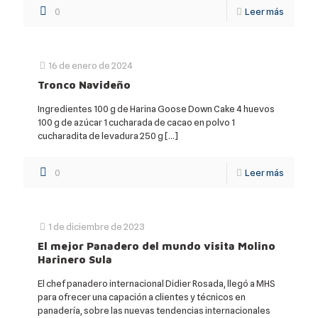
0
Leer más
16 de enero de 2024
Tronco Navideño
Ingredientes 100 g de Harina Goose Down Cake 4 huevos
100 g de azúcar 1 cucharada de cacao en polvo 1
cucharadita de levadura 250 g
[…]
0
Leer más
1 de diciembre de 2023
El mejor Panadero del mundo visita Molino
Harinero Sula
El chef panadero internacional Didier Rosada, llegó a MHS
para ofrecer una capación a clientes y técnicos en
panadería, sobre las nuevas tendencias internacionales