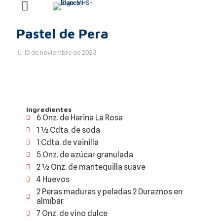
Pastel de Pera
13 de noviembre de 2023
Ingredientes
6 Onz. de Harina La Rosa
1 1⁄2 Cdta. de soda
1 Cdta. de vainilla
5 Onz. de azúcar granulada
2 1⁄2 Onz. de mantequilla suave
4 Huevos
2 Peras maduras y peladas 2 Duraznos en
almíbar
7 Onz. de vino dulce