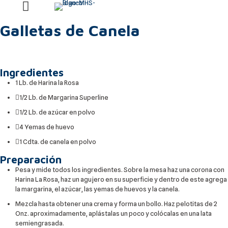
Galletas de Canela
Ingredientes
1 Lb. de Harina la Rosa
1/2 Lb. de Margarina Superline
1/2 Lb. de azúcar en polvo
4 Yemas de huevo
1 Cdta. de canela en polvo
Preparación
Pesa y mide todos los ingredientes. Sobre la mesa haz una corona con
Harina La Rosa, haz un agujero en su superficie y dentro de este agrega
la margarina, el azúcar, las yemas de huevos y la canela.
Mezcla hasta obtener una crema y forma un bollo. Haz pelotitas de 2
Onz. aproximadamente, aplástalas un poco y colócalas en una lata
semiengrasada.